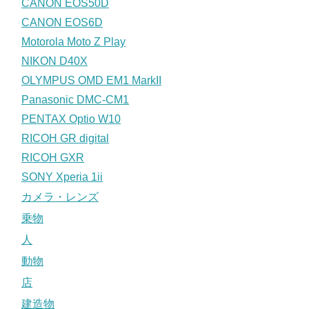
CANON EOS50D
CANON EOS6D
Motorola Moto Z Play
NIKON D40X
OLYMPUS OMD EM1 MarkII
Panasonic DMC-CM1
PENTAX Optio W10
RICOH GR digital
RICOH GXR
SONY Xperia 1ii
カメラ・レンズ
乗物
人
動物
店
建造物