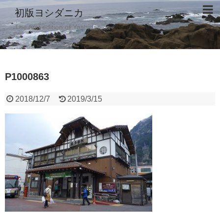
初版ヨシダニカ
The first edition of Yoshidanica
P1000863
2018/12/7
2019/3/15