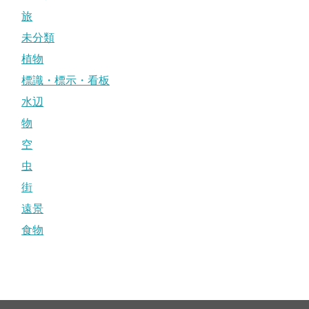
旅
未分類
植物
標識・標示・看板
水辺
物
空
虫
街
遠景
食物