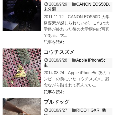
2018/9/29
CANON EOS50D
,
未分類
2011.11.12 CANON EOS50D 大学
祭要素が感じられないが、これは大
学祭が終わった後の大学構内の写真
である。大...
記事を読む
コウチスズメ
2018/9/28
Apple iPhone5c
,
虫
2014.08.24 Apple iPhone5c 夜のコ
ンビニの前にいたコウチスズメ。残
念ながら踏まれて死んでい...
記事を読む
ブルドッグ
2018/9/27
RICOH GXR
,
動