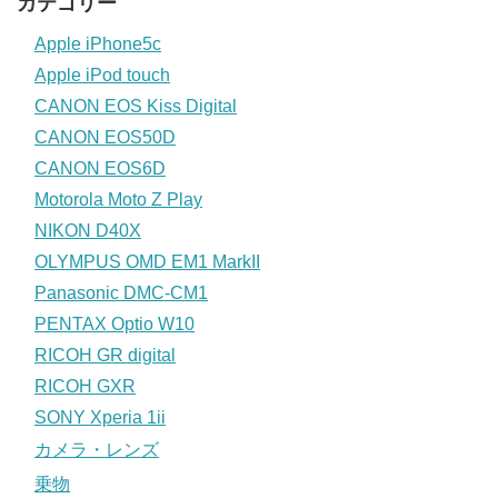
カテゴリー
Apple iPhone5c
Apple iPod touch
CANON EOS Kiss Digital
CANON EOS50D
CANON EOS6D
Motorola Moto Z Play
NIKON D40X
OLYMPUS OMD EM1 MarkII
Panasonic DMC-CM1
PENTAX Optio W10
RICOH GR digital
RICOH GXR
SONY Xperia 1ii
カメラ・レンズ
乗物