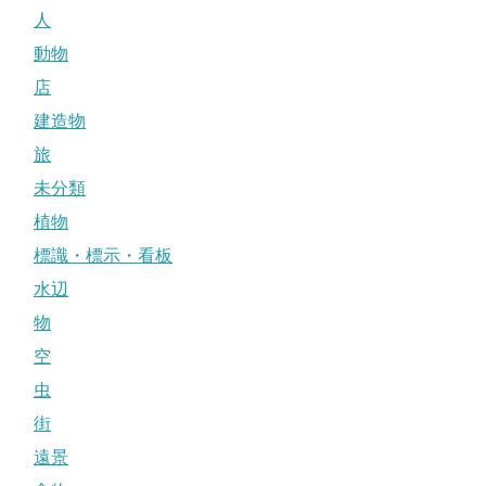
人
動物
店
建造物
旅
未分類
植物
標識・標示・看板
水辺
物
空
虫
街
遠景