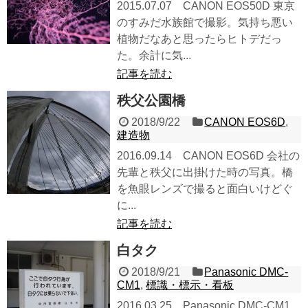
2015.07.07 CANON EOS50D 東京
のすみだ水族館で撮影。気持ち悪い
植物だなあと思ったらヒトデだっ
た。余計に気...
記事を読む
秩父公園橋
2018/9/22
CANON EOS6D
,
建造物
2016.09.14 CANON EOS6D 会社の
先輩と秩父に出掛けた時の写真。橋
を魚眼レンズで撮ると面白いけどぐ
に...
記事を読む
白タク
2018/9/21
Panasonic DMC-
CM1
,
標識・標示・看板
2016.03.25 Panasonic DMC-CM1