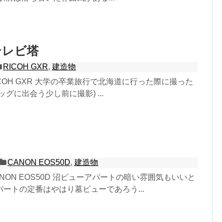
テレビ塔
RICOH GXR
,
建造物
2 RICOH GXR 大学の卒業旅行で北海道に行った際に撮った
グに出会う少し前に撮影) ...
CANON EOS50D
,
建造物
7 CANON EOS50D 沼ビューアパートの暗い雰囲気もいいと
ートの定番はやはり墓ビューであろう...