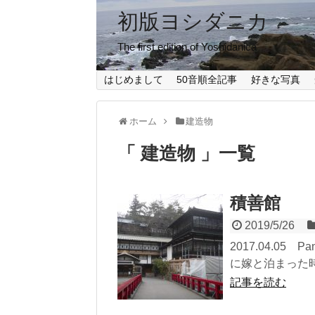
初版ヨシダニカ
The first edition of Yoshidanica
はじめまして
50音順全記事
好きな写真
ホーム
建造物
「 建造物 」一覧
積善館
2019/5/26
2017.04.05
に嫁と泊まった時
記事を読む