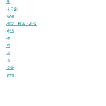
旅
未分類
植物
標識・標示・看板
水辺
物
空
虫
街
遠景
食物