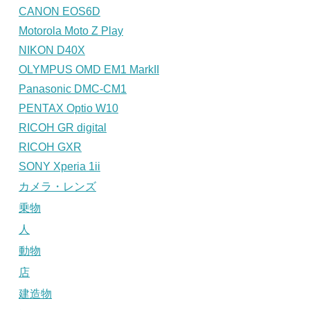
CANON EOS6D
Motorola Moto Z Play
NIKON D40X
OLYMPUS OMD EM1 MarkII
Panasonic DMC-CM1
PENTAX Optio W10
RICOH GR digital
RICOH GXR
SONY Xperia 1ii
カメラ・レンズ
乗物
人
動物
店
建造物