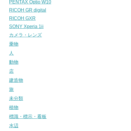
PENTAX Optio W10
RICOH GR digital
RICOH GXR
SONY Xperia 1ii
カメラ・レンズ
乗物
人
動物
店
建造物
旅
未分類
植物
標識・標示・看板
水辺