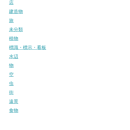
店
建造物
旅
未分類
植物
標識・標示・看板
水辺
物
空
虫
街
遠景
食物