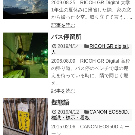
2009.08.25 RICOH GR Digital 大学
1年生の夏休みに帰省した際、家の窓
から撮った夕空。取り立てて言うこ...
記事を読む
バス停留所
2019/4/14
RICOH GR digital
,
人
2006.08.09 RICOH GR Digital 高校
の帰り道、バス停のベンチで母の迎
えを待っている時に、隣で同じく迎
え...
記事を読む
擬態語
2019/4/12
CANON EOS50D
,
標識・標示・看板
2015.02.06 CANON EOS50D キー
ーン