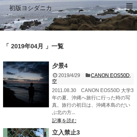
初版ヨシダニカ
The first edition of Yoshidanica
「 2019年04月 」一覧
夕景4
2019/4/29
CANON EOS50D
,
空
2011.08.30 CANON EOS50D 大学3
年の夏、沖縄へ旅行に行った時の写
真。旅行の初日は、沖縄本島のだい
ぶ北の方...
記事を読む
立入禁止3