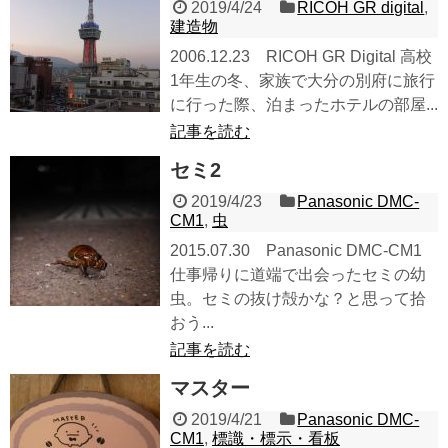
2019/4/24
RICOH GR digital
,
建造物
2006.12.23 RICOH GR Digital 高校
1年生の冬、家族で大分の別府に旅行
に行った際、泊まったホテルの部屋...
記事を読む
セミ2
2019/4/23
Panasonic DMC-
CM1
,
虫
2015.07.30 Panasonic DMC-CM1
仕事帰りに道端で出会ったセミの幼
虫。セミの抜け殻かな？と思って拾
おう...
記事を読む
マスター
2019/4/21
Panasonic DMC-
CM1
,
標識・標示・看板