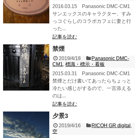
2016.03.15 Panasonic DMC-CM1
サンエックスのキャラクター、すみ
っコぐらしのコラボカフェに妻と行
った...
記事を読む
禁煙
2019/4/18
Panasonic DMC-
CM1
,
標識・標示・看板
2015.03.31 Panasonic DMC-CM1
禁煙とだけ書いてあったらちょっと
冷たい感じがするので、一言添える
のは...
記事を読む
夕景3
2019/4/16
RICOH GR digital
,
空