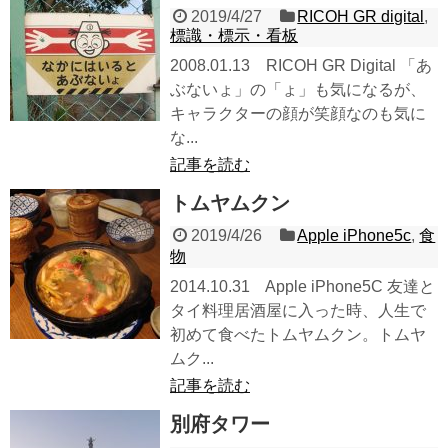
2019/4/27
RICOH GR digital
,
標識・標示・看板
2008.01.13 RICOH GR Digital 「あ
ぶないょ」の「ょ」も気になるが、
キャラクターの顔が笑顔なのも気に
な...
記事を読む
トムヤムクン
2019/4/26
Apple iPhone5c
,
食
物
2014.10.31 Apple iPhone5C 友達と
タイ料理居酒屋に入った時、人生で
初めて食べたトムヤムクン。トムヤ
ムク...
記事を読む
別府タワー