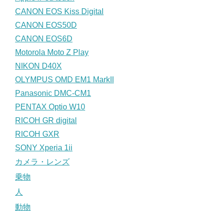
CANON EOS Kiss Digital
CANON EOS50D
CANON EOS6D
Motorola Moto Z Play
NIKON D40X
OLYMPUS OMD EM1 MarkII
Panasonic DMC-CM1
PENTAX Optio W10
RICOH GR digital
RICOH GXR
SONY Xperia 1ii
カメラ・レンズ
乗物
人
動物