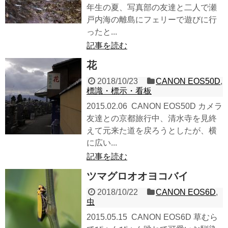
年生の夏、写真部の友達と二人で瀬
戸内海の離島にフェリーで遊びに行
ったと...
記事を読む
花
2018/10/23
CANON EOS50D
,
標識・標示・看板
2015.02.06 CANON EOS50D カメラ
友達との京都旅行中、清水寺を見終
えて元来た道を戻ろうとしたが、横
に広い...
記事を読む
ツマグロオオヨコバイ
2018/10/22
CANON EOS6D
,
虫
2015.05.15 CANON EOS6D 草むら