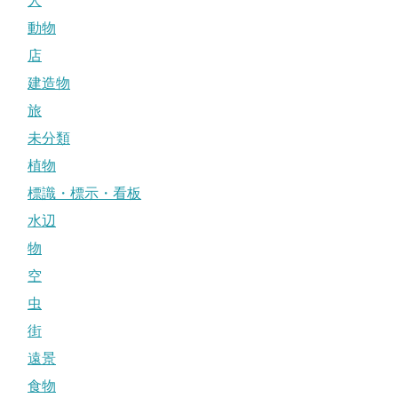
人
動物
店
建造物
旅
未分類
植物
標識・標示・看板
水辺
物
空
虫
街
遠景
食物