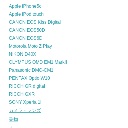
Apple iPhone5c
Apple iPod touch
CANON EOS Kiss Digital
CANON EOS50D
CANON EOS6D
Motorola Moto Z Play
NIKON D40X
OLYMPUS OMD EM1 MarkII
Panasonic DMC-CM1
PENTAX Optio W10
RICOH GR digital
RICOH GXR
SONY Xperia 1ii
カメラ・レンズ
乗物