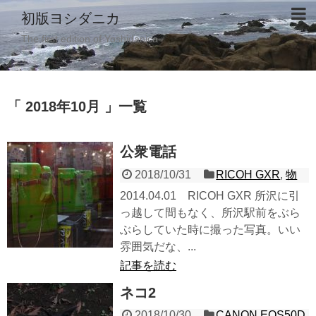
初版ヨシダニカ
The first edition of Yoshidanica
「 2018年10月 」一覧
公衆電話
2018/10/31
RICOH GXR
,
物
2014.04.01 RICOH GXR 所沢に引
っ越して間もなく、所沢駅前をぶら
ぶらしていた時に撮った写真。いい
雰囲気だな、...
記事を読む
ネコ2
2018/10/30
CANON EOS50D
,