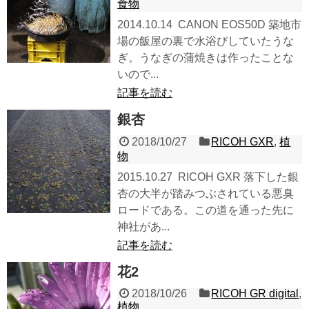
食物
2014.10.14 CANON EOS50D 築地市
場の飯屋の裏で水浴びしていたうな
ぎ。うなぎの蒲焼きは作ったことな
いので...
記事を読む
銀杏
2018/10/27
RICOH GXR
,
植
物
2015.10.27 RICOH GXR 落下した銀
杏の大半が踏みつぶされている悪臭
ロードである。この道を通った先に
神社があ...
記事を読む
花2
2018/10/26
RICOH GR digital
,
植物