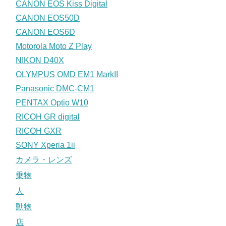
CANON EOS Kiss Digital
CANON EOS50D
CANON EOS6D
Motorola Moto Z Play
NIKON D40X
OLYMPUS OMD EM1 MarkII
Panasonic DMC-CM1
PENTAX Optio W10
RICOH GR digital
RICOH GXR
SONY Xperia 1ii
カメラ・レンズ
乗物
人
動物
店