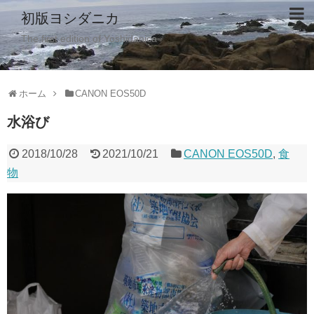
初版ヨシダニカ
The first edition of Yoshidanica
ホーム
CANON EOS50D
水浴び
2018/10/28
2021/10/21
CANON EOS50D
,
食
物