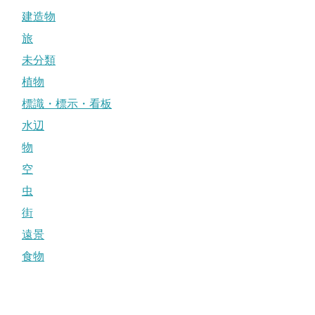
建造物
旅
未分類
植物
標識・標示・看板
水辺
物
空
虫
街
遠景
食物