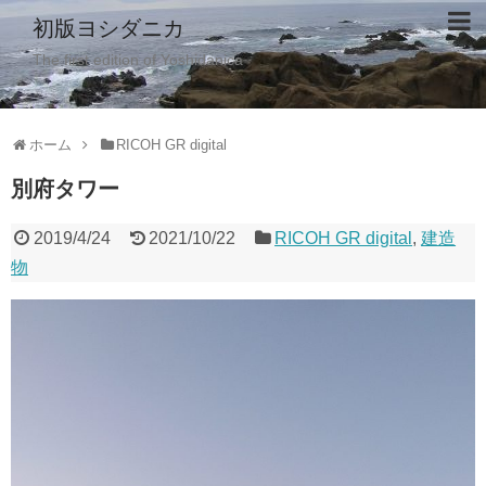
初版ヨシダニカ
The first edition of Yoshidanica
ホーム
RICOH GR digital
別府タワー
2019/4/24
2021/10/22
RICOH GR digital
,
建造
物