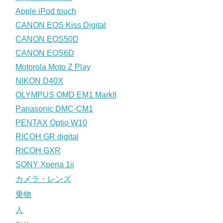
Apple iPod touch
CANON EOS Kiss Digital
CANON EOS50D
CANON EOS6D
Motorola Moto Z Play
NIKON D40X
OLYMPUS OMD EM1 MarkII
Panasonic DMC-CM1
PENTAX Optio W10
RICOH GR digital
RICOH GXR
SONY Xperia 1ii
カメラ・レンズ
乗物
人