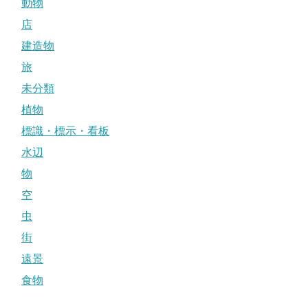
動物
店
建造物
旅
未分類
植物
標識・標示・看板
水辺
物
空
虫
街
遠景
食物