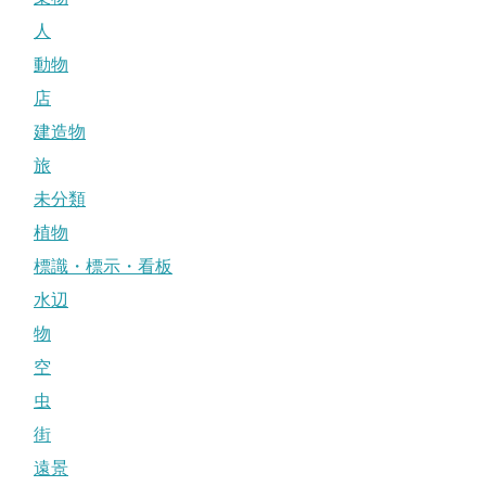
人
動物
店
建造物
旅
未分類
植物
標識・標示・看板
水辺
物
空
虫
街
遠景