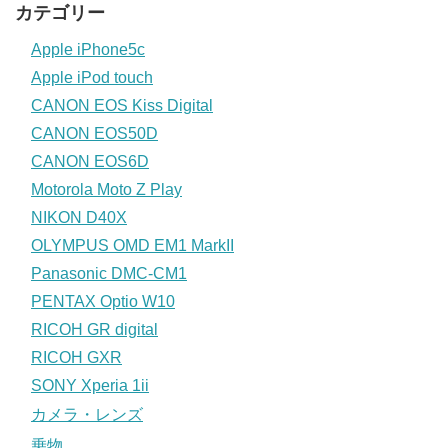
カテゴリー
Apple iPhone5c
Apple iPod touch
CANON EOS Kiss Digital
CANON EOS50D
CANON EOS6D
Motorola Moto Z Play
NIKON D40X
OLYMPUS OMD EM1 MarkII
Panasonic DMC-CM1
PENTAX Optio W10
RICOH GR digital
RICOH GXR
SONY Xperia 1ii
カメラ・レンズ
乗物