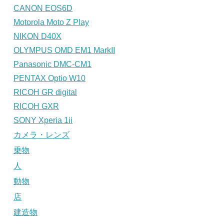
CANON EOS6D
Motorola Moto Z Play
NIKON D40X
OLYMPUS OMD EM1 MarkII
Panasonic DMC-CM1
PENTAX Optio W10
RICOH GR digital
RICOH GXR
SONY Xperia 1ii
カメラ・レンズ
乗物
人
動物
店
建造物