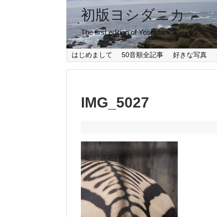
初版ヨシダニカ
The first edition of Yoshidanica
はじめまして
50音順全記事
好きな写真
IMG_5027