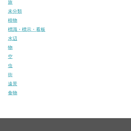
旅
未分類
植物
標識・標示・看板
水辺
物
空
虫
街
遠景
食物