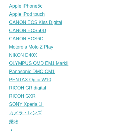
Apple iPhone5c
Apple iPod touch
CANON EOS Kiss Digital
CANON EOS50D
CANON EOS6D
Motorola Moto Z Play
NIKON D40X
OLYMPUS OMD EM1 MarkII
Panasonic DMC-CM1
PENTAX Optio W10
RICOH GR digital
RICOH GXR
SONY Xperia 1ii
カメラ・レンズ
乗物
人