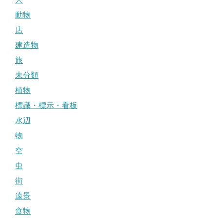
動物
店
建造物
旅
未分類
植物
標識・標示・看板
水辺
物
空
虫
街
遠景
食物