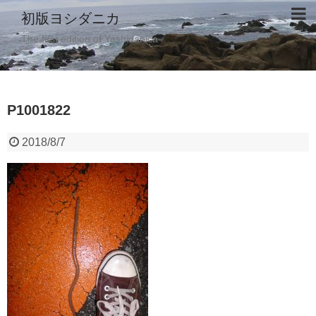
初版ヨシダニカ
The first edition of Yoshidanica
P1001822
2018/8/7