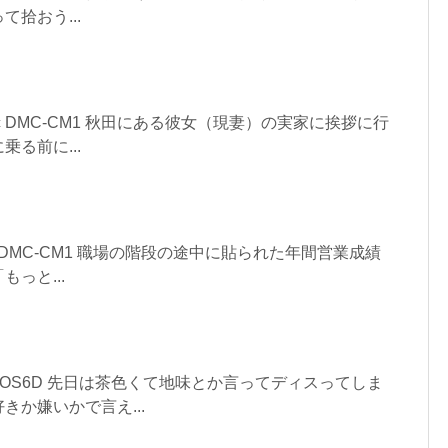
拾おう...
asonic DMC-CM1 秋田にある彼女（現妻）の実家に挨拶に行
る前に...
asonic DMC-CM1 職場の階段の途中に貼られた年間営業成績
っと...
NON EOS6D 先日は茶色くて地味とか言ってディスってしま
きか嫌いかで言え...