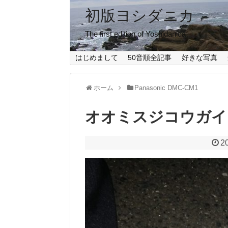
初版ヨシダニカ
The first edition of Yoshidanica
はじめまして
50音順全記事
好きな写真
ホーム
Panasonic DMC-CM1
オオミスジコウガイ
2