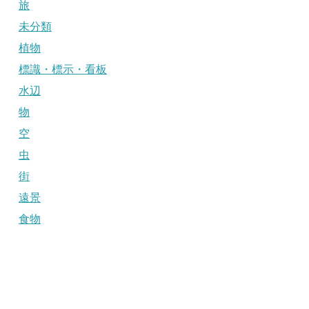
旅
未分類
植物
標識・標示・看板
水辺
物
空
虫
街
遠景
食物