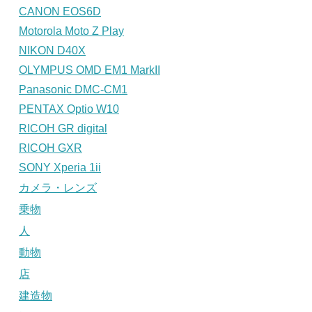
CANON EOS6D
Motorola Moto Z Play
NIKON D40X
OLYMPUS OMD EM1 MarkII
Panasonic DMC-CM1
PENTAX Optio W10
RICOH GR digital
RICOH GXR
SONY Xperia 1ii
カメラ・レンズ
乗物
人
動物
店
建造物