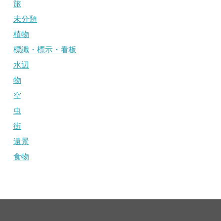
旅
未分類
植物
標識・標示・看板
水辺
物
空
虫
街
遠景
食物