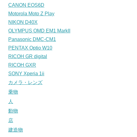
CANON EOS6D
Motorola Moto Z Play
NIKON D40X
OLYMPUS OMD EM1 MarkII
Panasonic DMC-CM1
PENTAX Optio W10
RICOH GR digital
RICOH GXR
SONY Xperia 1ii
カメラ・レンズ
乗物
人
動物
店
建造物