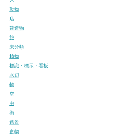
動物
店
建造物
旅
未分類
植物
標識・標示・看板
水辺
物
空
虫
街
遠景
食物