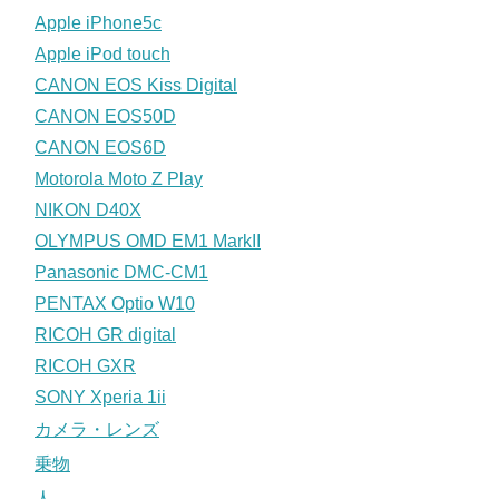
Apple iPhone5c
Apple iPod touch
CANON EOS Kiss Digital
CANON EOS50D
CANON EOS6D
Motorola Moto Z Play
NIKON D40X
OLYMPUS OMD EM1 MarkII
Panasonic DMC-CM1
PENTAX Optio W10
RICOH GR digital
RICOH GXR
SONY Xperia 1ii
カメラ・レンズ
乗物
人