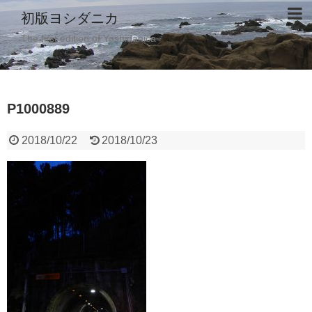
初版ヨシダニカ
The first edition of Yoshidanica
P1000889
2018/10/22
2018/10/23