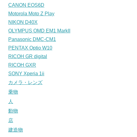
CANON EOS6D
Motorola Moto Z Play
NIKON D40X
OLYMPUS OMD EM1 MarkII
Panasonic DMC-CM1
PENTAX Optio W10
RICOH GR digital
RICOH GXR
SONY Xperia 1ii
カメラ・レンズ
乗物
人
動物
店
建造物