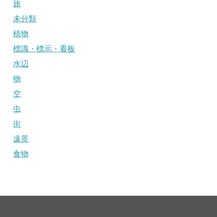
旅
未分類
植物
標識・標示・看板
水辺
物
空
虫
街
遠景
食物