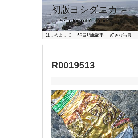
初版ヨシダニカ
The first edition of Yoshidanica
はじめまして
50音順全記事
好きな写真
R0019513