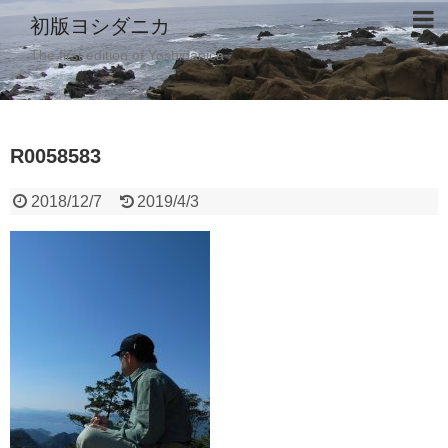
初版ヨシダニカ
The first edition of Yoshidanica
R0058583
2018/12/7
2019/4/3