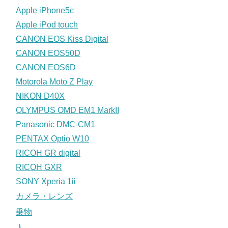
Apple iPhone5c
Apple iPod touch
CANON EOS Kiss Digital
CANON EOS50D
CANON EOS6D
Motorola Moto Z Play
NIKON D40X
OLYMPUS OMD EM1 MarkII
Panasonic DMC-CM1
PENTAX Optio W10
RICOH GR digital
RICOH GXR
SONY Xperia 1ii
カメラ・レンズ
乗物
人