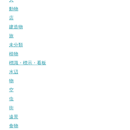
動物
店
建造物
旅
未分類
植物
標識・標示・看板
水辺
物
空
虫
街
遠景
食物