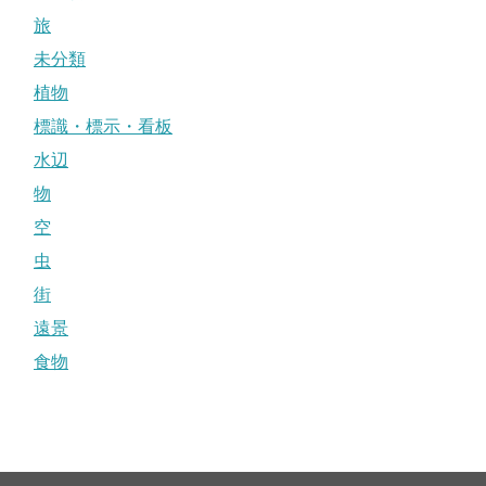
旅
未分類
植物
標識・標示・看板
水辺
物
空
虫
街
遠景
食物