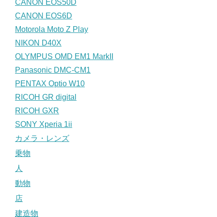
CANON EOS50D
CANON EOS6D
Motorola Moto Z Play
NIKON D40X
OLYMPUS OMD EM1 MarkII
Panasonic DMC-CM1
PENTAX Optio W10
RICOH GR digital
RICOH GXR
SONY Xperia 1ii
カメラ・レンズ
乗物
人
動物
店
建造物