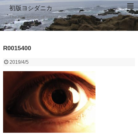
初版ヨシダニカ
The first edition of Yoshidanica
R0015400
2019/4/5