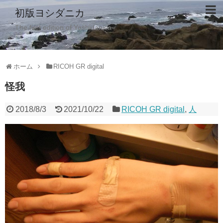
初版ヨシダニカ
The first edition of Yoshidanica
ホーム
RICOH GR digital
怪我
2018/8/3
2021/10/22
RICOH GR digital
,
人