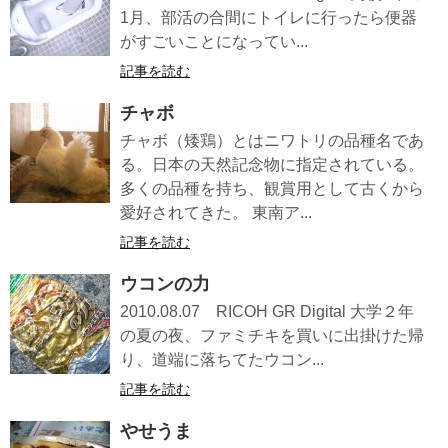
1月、部活の合間にトイレに行ったら便器
がすごいことになってい...
記事を読む
チャボ
チャボ（矮鶏）とはニワトリの品種名であ
る。日本の天然記念物に指定されている。
多くの品種を持ち、観賞用として古くから
愛好されてきた。 東南ア...
記事を読む
ウコンの力
2010.08.07 RICOH GR Digital 大学２年
の夏の夜、ファミチキを買いに出掛けた帰
り、道端に落ちてたウコン...
記事を読む
やせうま