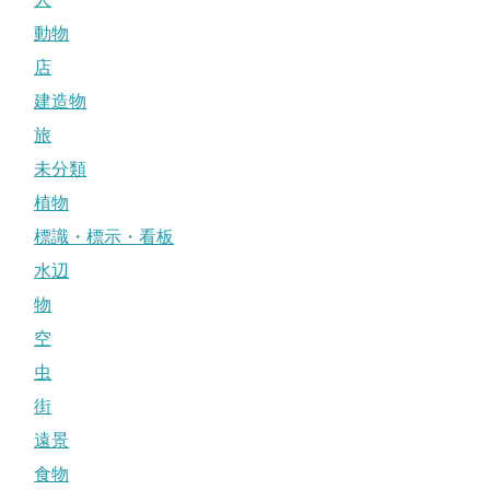
動物
店
建造物
旅
未分類
植物
標識・標示・看板
水辺
物
空
虫
街
遠景
食物