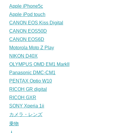
Apple iPhone5c
Apple iPod touch
CANON EOS Kiss Digital
CANON EOS50D
CANON EOS6D
Motorola Moto Z Play
NIKON D40X
OLYMPUS OMD EM1 MarkII
Panasonic DMC-CM1
PENTAX Optio W10
RICOH GR digital
RICOH GXR
SONY Xperia 1ii
カメラ・レンズ
乗物
人