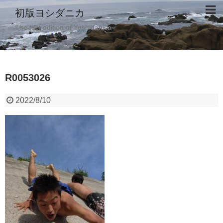
初版ヨシダニカ
The first edition of Yoshidanica
R0053026
2022/8/10