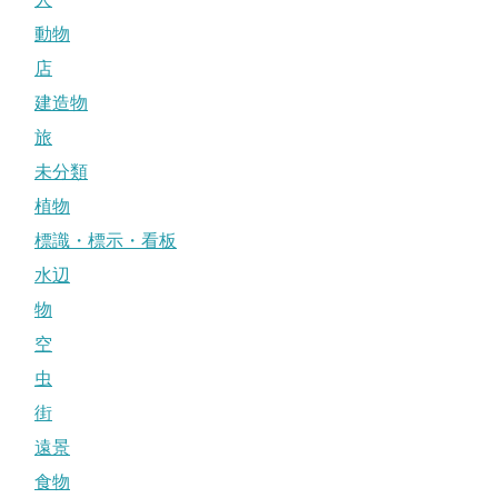
動物
店
建造物
旅
未分類
植物
標識・標示・看板
水辺
物
空
虫
街
遠景
食物