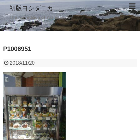
初版ヨシダニカ
The first edition of Yoshidanica
P1006951
2018/11/20