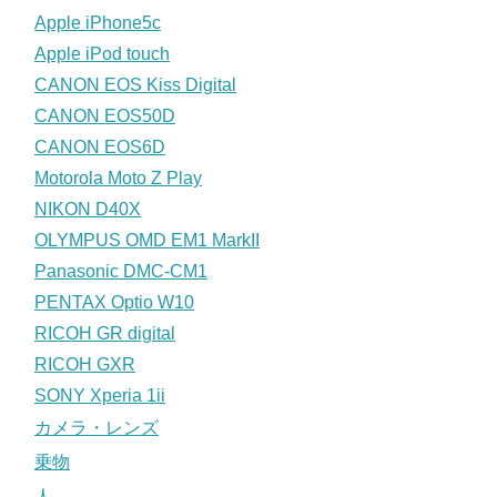
Apple iPhone5c
Apple iPod touch
CANON EOS Kiss Digital
CANON EOS50D
CANON EOS6D
Motorola Moto Z Play
NIKON D40X
OLYMPUS OMD EM1 MarkII
Panasonic DMC-CM1
PENTAX Optio W10
RICOH GR digital
RICOH GXR
SONY Xperia 1ii
カメラ・レンズ
乗物
人