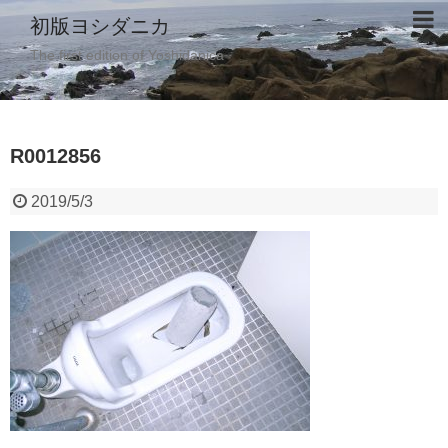
初版ヨシダニカ
The first edition of Yoshidanica
R0012856
2019/5/3