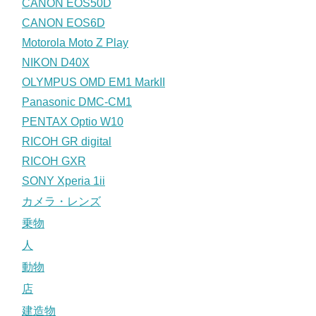
CANON EOS50D
CANON EOS6D
Motorola Moto Z Play
NIKON D40X
OLYMPUS OMD EM1 MarkII
Panasonic DMC-CM1
PENTAX Optio W10
RICOH GR digital
RICOH GXR
SONY Xperia 1ii
カメラ・レンズ
乗物
人
動物
店
建造物