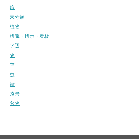
旅
未分類
植物
標識・標示・看板
水辺
物
空
虫
街
遠景
食物