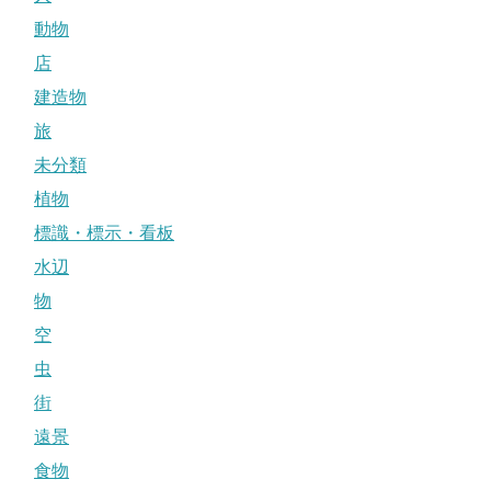
動物
店
建造物
旅
未分類
植物
標識・標示・看板
水辺
物
空
虫
街
遠景
食物