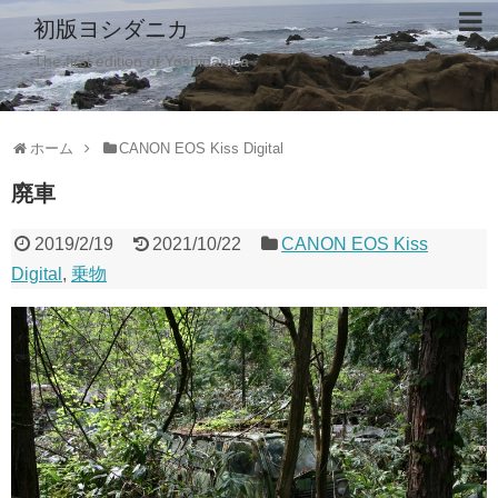
初版ヨシダニカ
The first edition of Yoshidanica
ホーム
CANON EOS Kiss Digital
廃車
2019/2/19
2021/10/22
CANON EOS Kiss
Digital
,
乗物