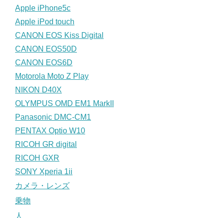
Apple iPhone5c
Apple iPod touch
CANON EOS Kiss Digital
CANON EOS50D
CANON EOS6D
Motorola Moto Z Play
NIKON D40X
OLYMPUS OMD EM1 MarkII
Panasonic DMC-CM1
PENTAX Optio W10
RICOH GR digital
RICOH GXR
SONY Xperia 1ii
カメラ・レンズ
乗物
人