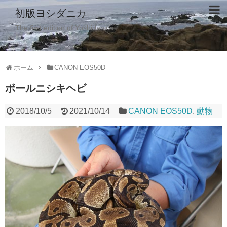
初版ヨシダニカ
The first edition of Yoshidanica
ホーム
CANON EOS50D
ボールニシキヘビ
2018/10/5
2021/10/14
CANON EOS50D
,
動物