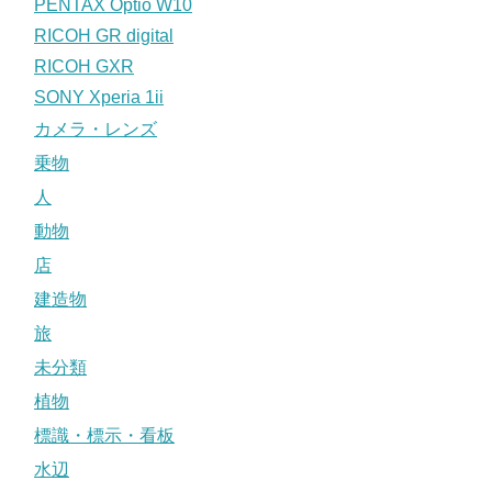
PENTAX Optio W10
RICOH GR digital
RICOH GXR
SONY Xperia 1ii
カメラ・レンズ
乗物
人
動物
店
建造物
旅
未分類
植物
標識・標示・看板
水辺