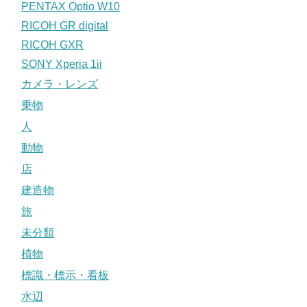
PENTAX Optio W10
RICOH GR digital
RICOH GXR
SONY Xperia 1ii
カメラ・レンズ
乗物
人
動物
店
建造物
旅
未分類
植物
標識・標示・看板
水辺