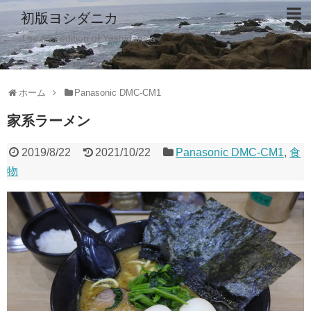
初版ヨシダニカ
The first edition of Yoshidanica
ホーム
Panasonic DMC-CM1
家系ラーメン
2019/8/22
2021/10/22
Panasonic DMC-CM1
,
食
物