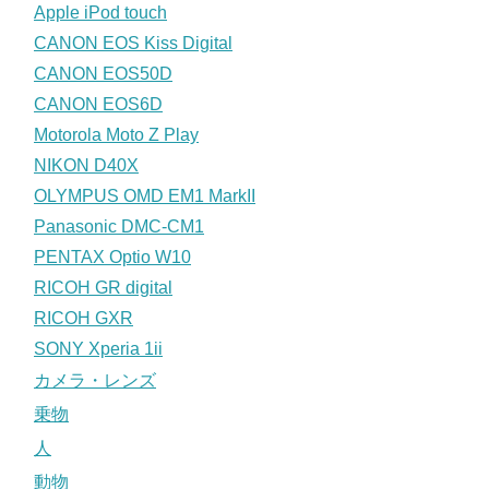
Apple iPod touch
CANON EOS Kiss Digital
CANON EOS50D
CANON EOS6D
Motorola Moto Z Play
NIKON D40X
OLYMPUS OMD EM1 MarkII
Panasonic DMC-CM1
PENTAX Optio W10
RICOH GR digital
RICOH GXR
SONY Xperia 1ii
カメラ・レンズ
乗物
人
動物