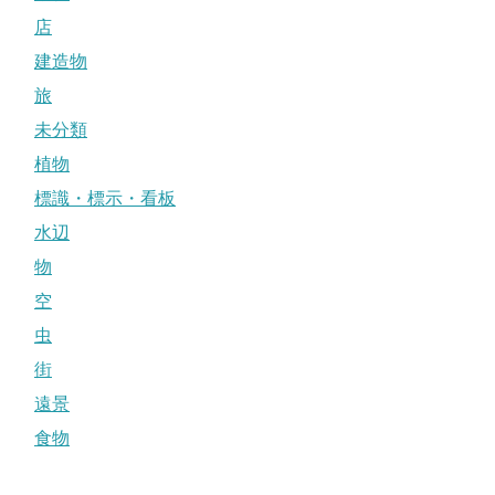
店
建造物
旅
未分類
植物
標識・標示・看板
水辺
物
空
虫
街
遠景
食物