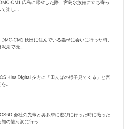
asonic DMC-CM1 広島に帰省した際、宮島水族館に立ち寄っ
楽し...
asonic DMC-CM1 秋田に住んでいる義母に会いに行った時、
湖で撮...
N EOS Kiss Digital 夕方に「田んぼの様子見てくる」と言
...
NON EOS6D 会社の先輩と奥多摩に遊びに行った時に撮った
知の龍河洞に行っ...