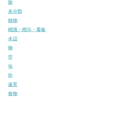
旅
未分類
植物
標識・標示・看板
水辺
物
空
虫
街
遠景
食物