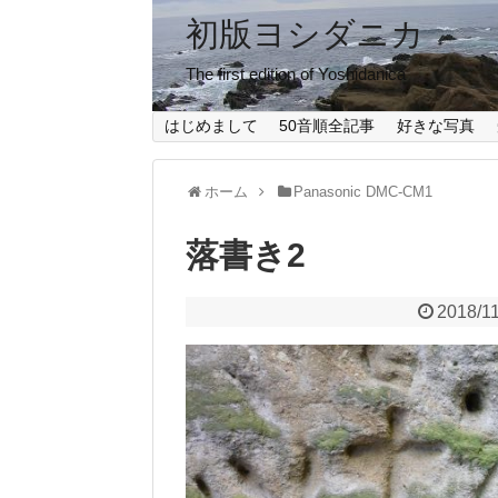
初版ヨシダニカ
The first edition of Yoshidanica
はじめまして
50音順全記事
好きな写真
ホーム
Panasonic DMC-CM1
落書き2
2018/1