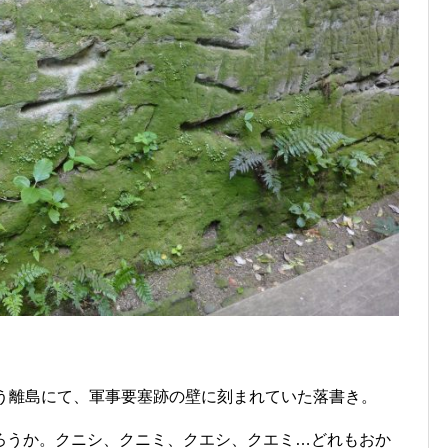
いう離島にて、軍事要塞跡の壁に刻まれていた落書き。
ろうか。クニシ、クニミ、クエシ、クエミ…どれもおか