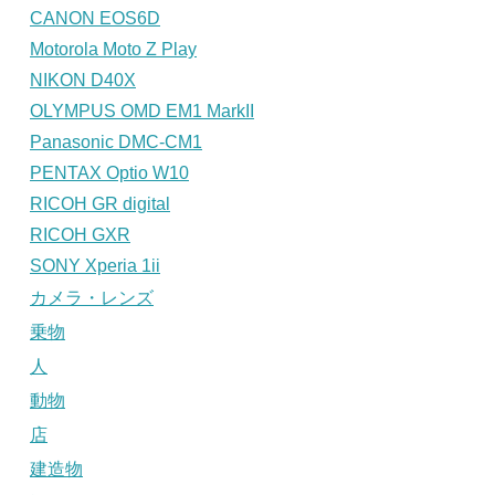
CANON EOS6D
Motorola Moto Z Play
NIKON D40X
OLYMPUS OMD EM1 MarkII
Panasonic DMC-CM1
PENTAX Optio W10
RICOH GR digital
RICOH GXR
SONY Xperia 1ii
カメラ・レンズ
乗物
人
動物
店
建造物