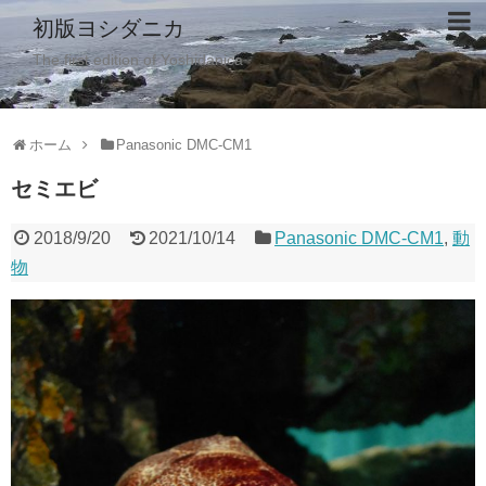
初版ヨシダニカ
The first edition of Yoshidanica
ホーム
Panasonic DMC-CM1
セミエビ
2018/9/20
2021/10/14
Panasonic DMC-CM1
,
動
物