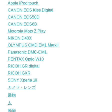
Apple iPod touch
CANON EOS Kiss Digital
CANON EOS50D
CANON EOS6D
Motorola Moto Z Play
NIKON D40X
OLYMPUS OMD EM1 MarkII
Panasonic DMC-CM1
PENTAX Optio W10
RICOH GR digital
RICOH GXR
SONY Xperia 1ii
カメラ・レンズ
乗物
人
動物