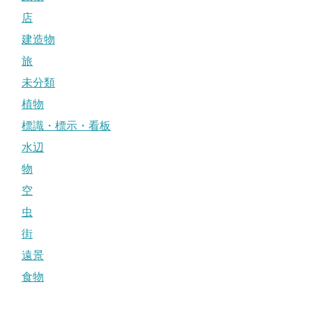
店
建造物
旅
未分類
植物
標識・標示・看板
水辺
物
空
虫
街
遠景
食物