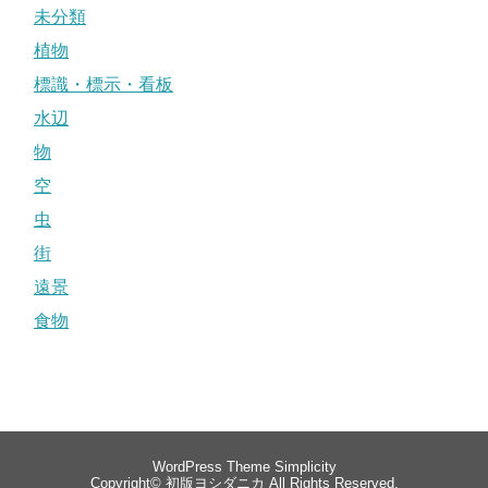
未分類
植物
標識・標示・看板
水辺
物
空
虫
街
遠景
食物
WordPress Theme
Simplicity
Copyright©
初版ヨシダニカ
All Rights Reserved.