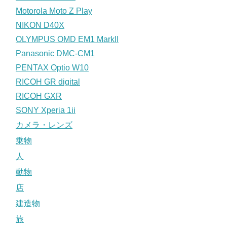
Motorola Moto Z Play
NIKON D40X
OLYMPUS OMD EM1 MarkII
Panasonic DMC-CM1
PENTAX Optio W10
RICOH GR digital
RICOH GXR
SONY Xperia 1ii
カメラ・レンズ
乗物
人
動物
店
建造物
旅