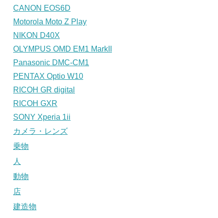
CANON EOS6D
Motorola Moto Z Play
NIKON D40X
OLYMPUS OMD EM1 MarkII
Panasonic DMC-CM1
PENTAX Optio W10
RICOH GR digital
RICOH GXR
SONY Xperia 1ii
カメラ・レンズ
乗物
人
動物
店
建造物