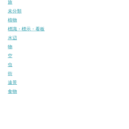
旅
未分類
植物
標識・標示・看板
水辺
物
空
虫
街
遠景
食物