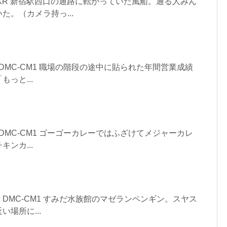
COH GXR 新宿駅西口の通路に転がっていた風船。通る人みん
た。（カメラ持っ...
asonic DMC-CM1 職場の階段の途中に貼られた年間営業成績
っと...
asonic DMC-CM1 ゴーゴーカレーではふざけてメジャーカレ
ンカ...
asonic DMC-CM1 すみだ水族館のマゼランペンギン。スヤス
場所に...