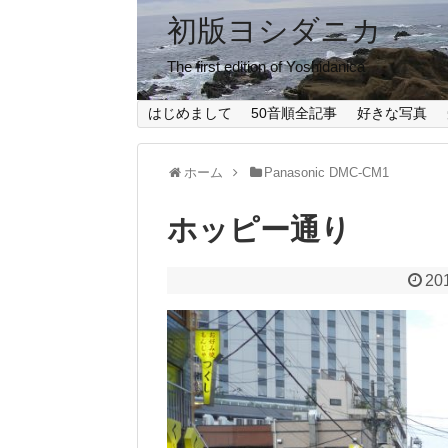
初版ヨシダニカ
The first edition of Yoshidanica
はじめまして
50音順全記事
好きな写真
ホーム
Panasonic DMC-CM1
ホッピー通り
20